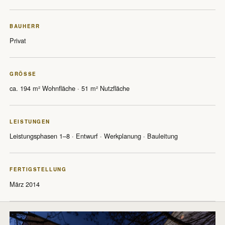
„Die Dinge, die wir schön finden, sind Spielarten der Menschen,
die wir lieben.“
BAUHERR
Privat
ALAIN DE BOTTON
GRÖSSE
ca. 194 m² Wohnfläche · 51 m² Nutzfläche
LEISTUNGEN
Leistungsphasen 1–8 · Entwurf · Werkplanung · Bauleitung
PROJEKTE
Projekte
FERTIGSTELLUNG
März 2014