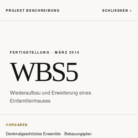
GABRIELE
PROJEKT BESCHREIBUNG
SCHLIESSEN ×
Menü öffnen
HOCKE
Gabriele
FERTIGSTELLUNG · MÄRZ 2014
WBS5
Hocke
Wiederaufbau und Erweiterung eines
Einfamilienhauses
ARCHITEKTIN
DIPL.-ING. (FH)
VORGABEN
Denkmalgeschütztes Ensemble · Bebauungsplan